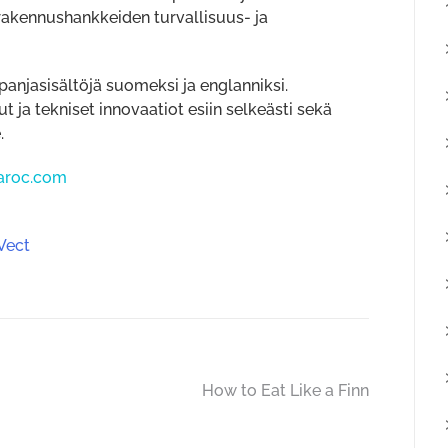
 rakennushankkeiden turvallisuus- ja
jasisältöjä suomeksi ja englanniksi.
 ja tekniset innovaatiot esiin selkeästi sekä
.
aroc.com
Vect
How to Eat Like a Finn