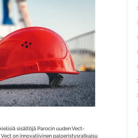
elisiä sisältöjä Parocin uuden Vect-
ect on innovatiivinen paloeristysratkaisu