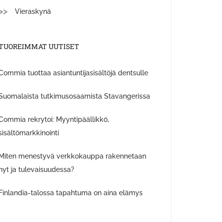
Vieraskynä
TUOREIMMAT UUTISET
Commia tuottaa asiantuntijasisältöjä dentsulle
Suomalaista tutkimusosaamista Stavangerissa
Commia rekrytoi: Myyntipäällikkö,
sisältömarkkinointi
Miten menestyvä verkkokauppa rakennetaan
nyt ja tulevaisuudessa?
Finlandia-talossa tapahtuma on aina elämys