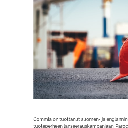
Commia on tuottanut suomen- ja englanninki
tuoteperheen lanseerauskampanjaan. Paroc V