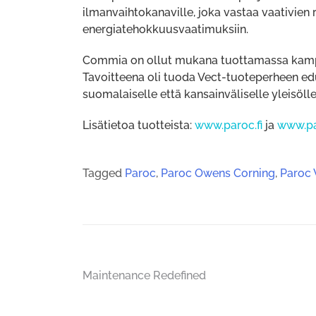
ilmanvaihtokanaville, joka vastaa vaativien
energiatehokkuusvaatimuksiin.
Commia on ollut mukana tuottamassa kampan
Tavoitteena oli tuoda Vect-tuoteperheen edut
suomalaiselle että kansainväliselle yleisölle
Lisätietoa tuotteista:
www.paroc.fi
ja
www.p
Tagged
Paroc
,
Paroc Owens Corning
,
Paroc 
Artikkelien
Maintenance Redefined
selaus