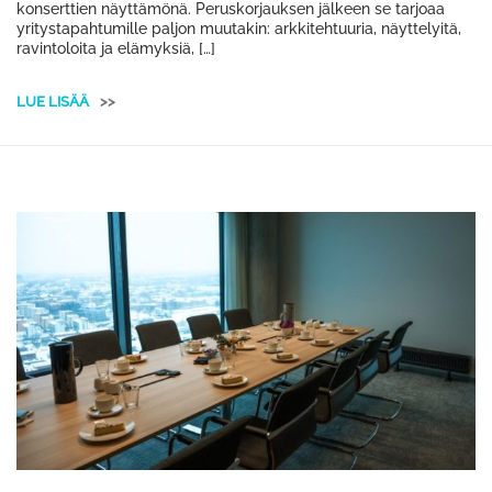
konserttien näyttämönä. Peruskorjauksen jälkeen se tarjoaa
yritystapahtumille paljon muutakin: arkkitehtuuria, näyttelyitä,
ravintoloita ja elämyksiä, […]
LUE LISÄÄ
>>