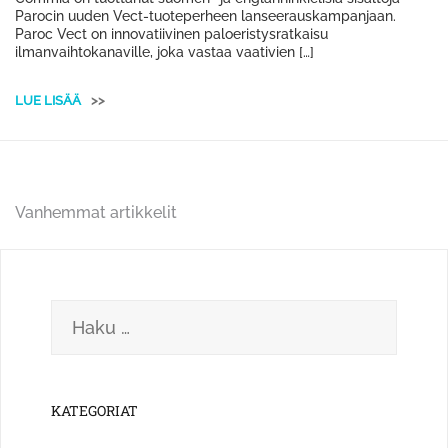
Parocin uuden Vect-tuoteperheen lanseerauskampanjaan.
Paroc Vect on innovatiivinen paloeristysratkaisu
ilmanvaihtokanaville, joka vastaa vaativien […]
LUE LISÄÄ
>>
Artikkelien
Vanhemmat artikkelit
selaus
Haku:
KATEGORIAT