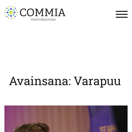
Skip
to
content
TOG
Avainsana:
Varapuu