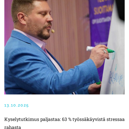
13.10.2025
Kyselytutkimus paljastaa: 63 % työssäkäyvistä stressaa
rahasta