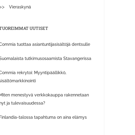
Vieraskynä
TUOREIMMAT UUTISET
Commia tuottaa asiantuntijasisältöjä dentsulle
Suomalaista tutkimusosaamista Stavangerissa
Commia rekrytoi: Myyntipäällikkö,
sisältömarkkinointi
Miten menestyvä verkkokauppa rakennetaan
nyt ja tulevaisuudessa?
Finlandia-talossa tapahtuma on aina elämys