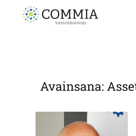
Skip
to
content
Avainsana:
Asse