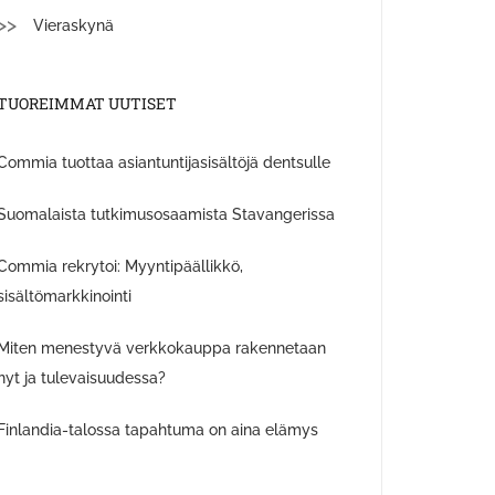
Vieraskynä
TUOREIMMAT UUTISET
Commia tuottaa asiantuntijasisältöjä dentsulle
Suomalaista tutkimusosaamista Stavangerissa
Commia rekrytoi: Myyntipäällikkö,
sisältömarkkinointi
Miten menestyvä verkkokauppa rakennetaan
nyt ja tulevaisuudessa?
Finlandia-talossa tapahtuma on aina elämys