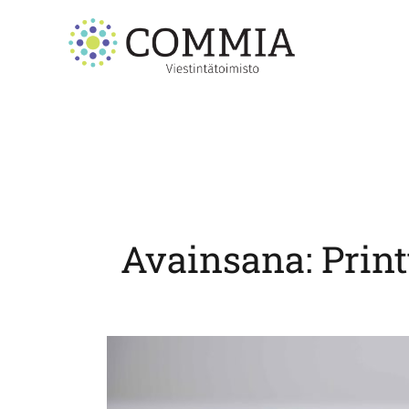
Skip
to
content
Avainsana:
Print