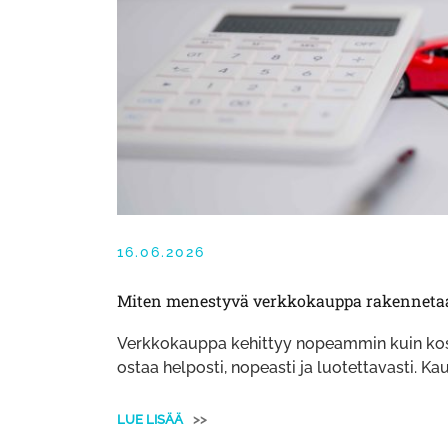
16.06.2026
Miten menestyvä verkkokauppa rakennetaan
​​Verkkokauppa kehittyy nopeammin kuin kos
ostaa helposti, nopeasti ja luotettavasti. 
LUE LISÄÄ
>>