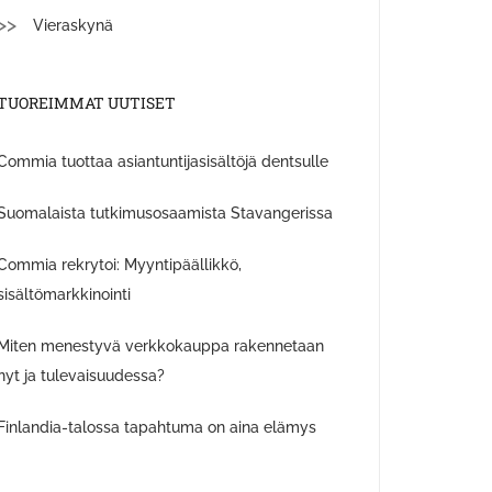
Vieraskynä
TUOREIMMAT UUTISET
Commia tuottaa asiantuntijasisältöjä dentsulle
Suomalaista tutkimusosaamista Stavangerissa
Commia rekrytoi: Myyntipäällikkö,
sisältömarkkinointi
Miten menestyvä verkkokauppa rakennetaan
nyt ja tulevaisuudessa?
Finlandia-talossa tapahtuma on aina elämys