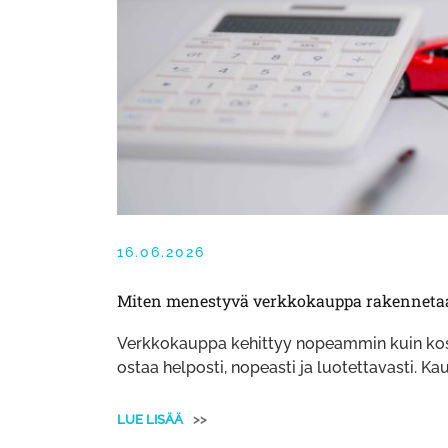
16.06.2026
Miten menestyvä verkkokauppa rakennetaan
​​Verkkokauppa kehittyy nopeammin kuin kos
ostaa helposti, nopeasti ja luotettavasti. 
LUE LISÄÄ
>>