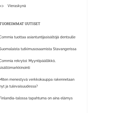
Vieraskynä
TUOREIMMAT UUTISET
Commia tuottaa asiantuntijasisältöjä dentsulle
Suomalaista tutkimusosaamista Stavangerissa
Commia rekrytoi: Myyntipäällikkö,
sisältömarkkinointi
Miten menestyvä verkkokauppa rakennetaan
nyt ja tulevaisuudessa?
Finlandia-talossa tapahtuma on aina elämys