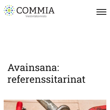
Skip
to
content
TOG
Avainsana:
referenssitarinat