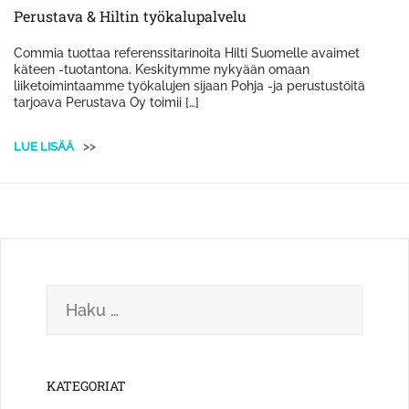
Perustava & Hiltin työkalupalvelu
Commia tuottaa referenssitarinoita Hilti Suomelle avaimet
käteen -tuotantona. Keskitymme nykyään omaan
liiketoimintaamme työkalujen sijaan Pohja -ja perustustöitä
tarjoava Perustava Oy toimii […]
LUE LISÄÄ
>>
Haku:
KATEGORIAT