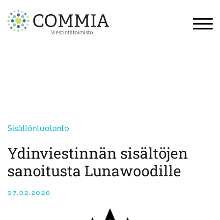
Skip
to
content
TOG
Sisällöntuotanto
Ydinviestinnän sisältöjen
sanoitusta Lunawoodille
07.02.2020