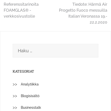
Artikkelien
Referenssitarinoita
Tiedote: Härmä Air
FOAMGLAS® -
Progetto Fuoco messuilla
selaus
verkkosivustolle
Italian Veronassa 19.-
22.2.2020
Haku:
KATEGORIAT
Analytiikka
Blogisisältö
Businesstalk