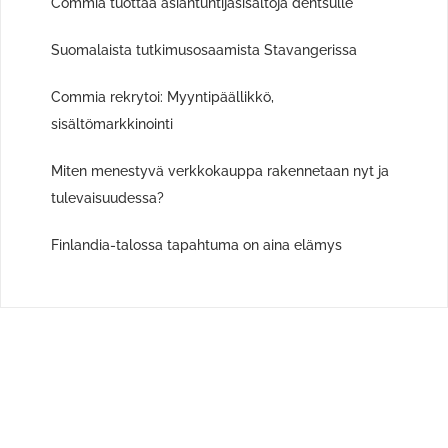
Commia tuottaa asiantuntijasisältöjä dentsulle
Suomalaista tutkimusosaamista Stavangerissa
Commia rekrytoi: Myyntipäällikkö,
sisältömarkkinointi
Miten menestyvä verkkokauppa rakennetaan nyt ja
tulevaisuudessa?
Finlandia-talossa tapahtuma on aina elämys