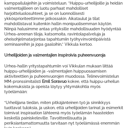
kamppailulajeihin ja voimisteluun. ”Huippu-urheilijoille ja heidän
valmentajilleen on luotu parhaat mahdolliset
harjoitteluolosuhteet, ja se on luonnollisesti
ykkösprioriteettimme jatkossakin. Aikataulut ja tilat
mahdollistavat kuitenkin hallin monipuolisemman käytön.
Niinpä halusimme antaa yrityksille mahdollisuuden hyödyntää
Urhea-areenan tiloja, katsomoita, ravintolapalveluja ja
oheisohjelmatarjontaa tapahtumiin työhyvinvointipäivistä
seminaareihin ja jopa gaaloihin,” Vikkula kertoo.
Urheilijoiden ja valmentajien inspiroivia puheenvuoroja
Urhea-hallin yritystapahtumiin voi Vikkulan mukaan liittää
huippu-urheilijoiden ja -valmentajien huippuosaamisen
aktiviteettien ja puheenvuorojen muodossa. Telinevoimistelun
MM-pronssimitalisti
Emil Soravuo
kokee, että huippu-urheilun
kokemuksista ja opeista löytyy yhtymäkohtia myös
työelämään:
“Urheilijana tiedän, miten pitkäjänteinen työ ja sinnikkyys
tuottavat tuloksia, ja uskon, että urheilijoiden tarinat ja esimerkit
toimivat inspiraation lähteenä myös työelämän haasteiden
keskellä painiskeleville. Tavoitteellisuutta ja
periksiantamattomuutta tarvitaan nyt työelämässä enemmän