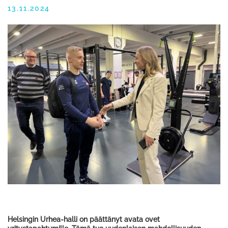
13.11.2024
Helsingin Urhea-halli on päättänyt avata ovet