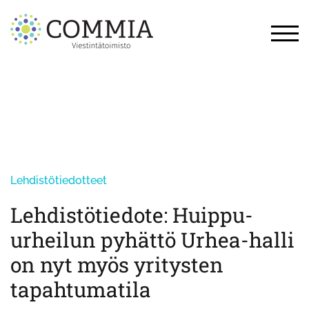
Skip
to
content
TOG
Lehdistötiedotteet
Lehdistötiedote: Huippu-
urheilun pyhättö Urhea-halli
on nyt myös yritysten
tapahtumatila