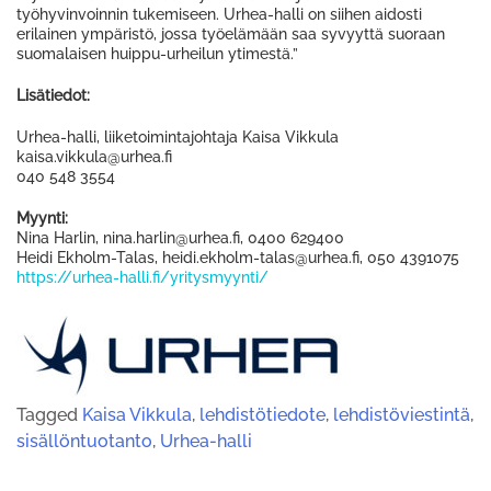
työhyvinvoinnin tukemiseen. Urhea-halli on siihen aidosti
erilainen ympäristö, jossa työelämään saa syvyyttä suoraan
suomalaisen huippu-urheilun ytimestä.”
Lisätiedot:
Urhea-halli, liiketoimintajohtaja Kaisa Vikkula
kaisa.vikkula@urhea.fi
040 548 3554
Myynti:
Nina Harlin, nina.harlin@urhea.fi, 0400 629400
Heidi Ekholm-Talas, heidi.ekholm-talas@urhea.fi, 050 4391075
https://urhea-halli.fi/yritysmyynti/
Tagged
Kaisa Vikkula
,
lehdistötiedote
,
lehdistöviestintä
,
sisällöntuotanto
,
Urhea-halli