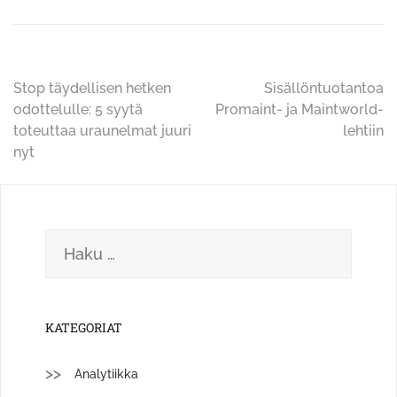
Artikkelien
Stop täydellisen hetken
Sisällöntuotantoa
odottelulle: 5 syytä
Promaint- ja Maintworld-
selaus
toteuttaa uraunelmat juuri
lehtiin
nyt
Haku:
KATEGORIAT
Analytiikka