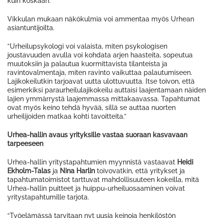
kuin koskaan.”
Vikkulan mukaan näkökulmia voi ammentaa myös Urhean
asiantuntijoilta.
”Urheilupsykologi voi valaista, miten psykologisen
joustavuuden avulla voi kohdata arjen haasteita, sopeutua
muutoksiin ja palautua kuormittavista tilanteista ja
ravintovalmentaja, miten ravinto vaikuttaa palautumiseen.
Lajikokeilutkin tarjoavat uutta ulottuvuutta. Itse toivon, että
esimerkiksi paraurheilulajikokeilu auttaisi laajentamaan näiden
lajien ymmärrystä laajemmassa mittakaavassa. Tapahtumat
ovat myös keino tehdä hyvää, sillä se auttaa nuorten
urheilijoiden matkaa kohti tavoitteita.”
Urhea-hallin avaus yrityksille vastaa suoraan kasvavaan
tarpeeseen
Urhea-hallin yritystapahtumien myynnistä vastaavat
Heidi
Ekholm-Talas
ja
Nina Harlin
toivovatkin, että yritykset ja
tapahtumatoimistot tarttuvat mahdollisuuteen kokeilla, mitä
Urhea-hallin puitteet ja huippu-urheiluosaaminen voivat
yritystapahtumille tarjota.
“Työelämässä tarvitaan nyt uusia keinoja henkilöstön