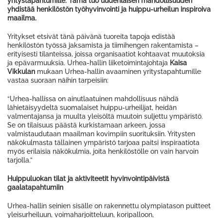
yritystapahtumille. Tämä tuo uudenlaisen mahdollisuuden
yhdistää henkilöstön työhyvinvointi ja huippu-urheilun inspiroiva
maailma.
Yritykset etsivät tänä päivänä tuoreita tapoja edistää
henkilöstön työssä jaksamista ja tiimihengen rakentamista –
erityisesti tilanteissa, joissa organisaatiot kohtaavat muutoksia
ja epävarmuuksia. Urhea-hallin liiketoimintajohtaja
Kaisa
Vikkulan
mukaan Urhea-hallin avaaminen yritystapahtumille
vastaa suoraan näihin tarpeisiin:
“Urhea-hallissa on ainutlaatuinen mahdollisuus nähdä
lähietäisyydeltä suomalaiset huippu-urheilijat, heidän
valmentajansa ja muulta yleisöltä muutoin suljettu ympäristö.
Se on tilaisuus päästä kurkistamaan arkeen, jossa
valmistaudutaan maailman kovimpiin suorituksiin. Yritysten
näkökulmasta tällainen ympäristö tarjoaa paitsi inspiraatiota
myös erilaisia näkökulmia, joita henkilöstölle on vain harvoin
tarjolla.”
Huippuluokan tilat ja aktiviteetit hyvinvointipäivistä
gaalatapahtumiin
Urhea-hallin seinien sisälle on rakennettu olympiatason puitteet
yleisurheiluun, voimaharjoitteluun, koripalloon,