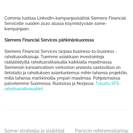
Commia tuottaa LinkedIn-kampanjasisältöä Siemens Financial
Servicelle vuoden 2020 alussa käynnistyvään some-
kampanjaan.
Siemens Financial Services pähkinänkuoressa
Siemens Financial Services tarjoaa business-to-business -
rahoitusratkaisuja. Tuemme asiakkaan investointeja
räätälöidyillä rahoitusratkaisuilla kaikkialla maailmassa.
Siemensin kansainvälisen verkoston ansiosta saatavillasi on
tietotaito ja rahoituksen asiantuntemus mihin tahansa projektiin,
millä tahansa markkinoilla ympäri maailmaa. Pohjoismaissa
palvelemme Suomessa, Ruotsissa ja Norjassa.
Tutustu SFS-
rahoitusratkaisuihin!
Artikkelien
Some-strategia ja sisältöjä
Parocin referenssitarina: