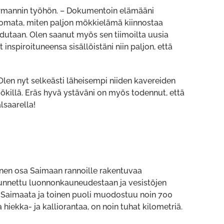
ermannin työhön. – Dokumentoin elämääni
uomata, miten paljon mökkielämä kiinnostaa
udutaan. Olen saanut myös sen tiimoilta uusia
inspiroituneensa sisällöistäni niin paljon, että
Olen nyt selkeästi läheisempi niiden kavereiden
mökillä. Eräs hyvä ystäväni on myös todennut, että
alsaarella!
inen osa Saimaan rannoille rakentuvaa
 tunnettu luonnonkauneudestaan ja vesistöjen
 Saimaata ja toinen puoli muodostuu noin 700
hiekka- ja kalliorantaa, on noin tuhat kilometriä.