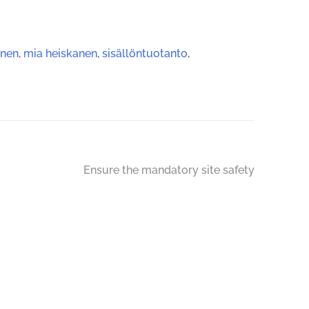
inen
,
mia heiskanen
,
sisällöntuotanto
,
Ensure the mandatory site safety