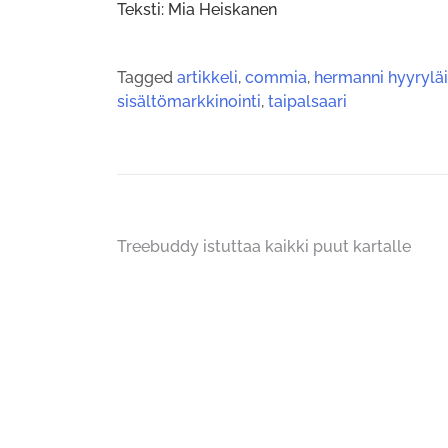
Teksti: Mia Heiskanen
Tagged
artikkeli
,
commia
,
hermanni hyyrylä
sisältömarkkinointi
,
taipalsaari
Artikkelien
Treebuddy istuttaa kaikki puut kartalle
selaus