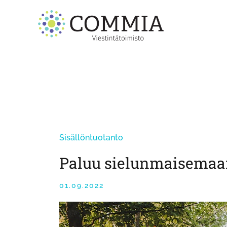
Skip
to
content
Sisällöntuotanto
Paluu sielunmaisemaan
01.09.2022