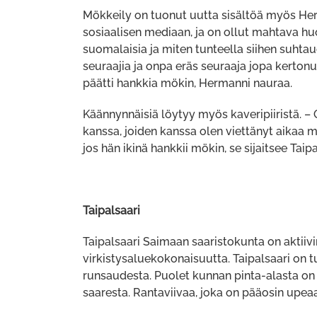
Mökkeily on tuonut uutta sisältöä myös H
sosiaalisen mediaan, ja on ollut mahtava h
suomalaisia ja miten tunteella siihen suhta
seuraajia ja onpa eräs seuraaja jopa kertonut 
päätti hankkia mökin, Hermanni nauraa.
Käännynnäisiä löytyy myös kaveripiiristä. – 
kanssa, joiden kanssa olen viettänyt aikaa 
jos hän ikinä hankkii mökin, se sijaitsee Taip
Taipalsaari
Taipalsaari Saimaan saaristokunta on aktiiv
virkistysaluekokonaisuutta. Taipalsaari on
runsaudesta. Puolet kunnan pinta-alasta on
saaresta. Rantaviivaa, joka on pääosin upeaa 