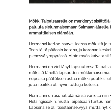
Mökki Taipalsaarella on merkinnyt sisältöj
paluuta sielunmaisemaan Saimaan äärelle. 
ammattilaisen elämään.
Hermanni kertoo haaveilleensa mökistä jo to
Teen töitä pääosin kotona, ja koronan keskell
pienessä ympyrässä. Aloin myös kaivata sitä, 
Hermanni on viettänyt lapsuutensa Taipalsaar
mökistä lähellä lapsuuden mökkimaisemia, 
nopeasti päätöksen ostaa mökki puoliksi, si
joten paikka oli hyvin tuttu ja kotoisa.
Hermanni on asunut elämänsä varrella niin
Helsingissäkin, mutta Taipalsaari tuntuu hän
Lapsena se oli itsestäänselvyys, mutta nyt 