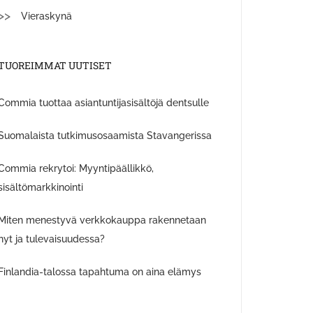
Vieraskynä
TUOREIMMAT UUTISET
Commia tuottaa asiantuntijasisältöjä dentsulle
Suomalaista tutkimusosaamista Stavangerissa
Commia rekrytoi: Myyntipäällikkö,
sisältömarkkinointi
Miten menestyvä verkkokauppa rakennetaan
nyt ja tulevaisuudessa?
Finlandia-talossa tapahtuma on aina elämys