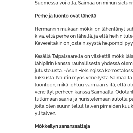
Suomessa voi olla. Saimaa on minun sielunm
Perhe ja luonto ovat lähellä
Hermannin mukaan mökki on lähentänyt suhte
kiva, että perhe on lähellä, ja että heihin 
Kavereitakin on jostain syystä helpompi pyyt
Kesällä Taipalsaarella on vilskettä mökkilä
lähipiirin kanssa rauhallisesta yhdessä olem
jutustelusta. -Asun Helsingissä kerrostalossa
luksusta. Nautin myös veneilystä Saimaalla ja
luontoon, mikä johtuu varmaan siitä, että ol
veneillyt perheen kanssa Saimaalla. Odotan
tutkimaan saaria ja huristelemaan autolla p
joita olen suunnitellut talven pimeiden ku
yli talven.
Mökkeilyn sanansaattaja