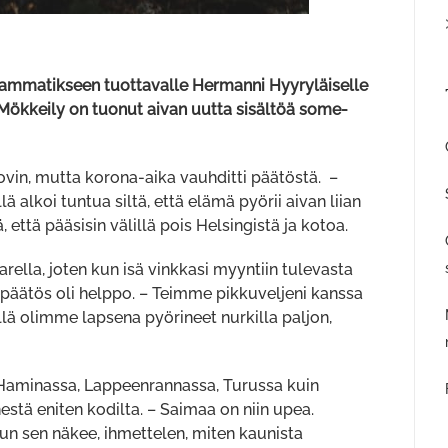
ä ammatikseen tuottavalle Hermanni Hyyryläiselle
Mökkeily on tuonut aivan uutta sisältöä some-
vin, mutta korona-aika vauhditti päätöstä. –
ä alkoi tuntua siltä, että elämä pyörii aivan liian
että pääsisin välillä pois Helsingistä ja kotoa.
ella, joten kun isä vinkkasi myyntiin tulevasta
päätös oli helppo. – Teimme pikkuveljeni kanssa
llä olimme lapsena pyörineet nurkilla paljon,
 Haminassa, Lappeenrannassa, Turussa kuin
estä eniten kodilta. – Saimaa on niin upea.
kun sen näkee, ihmettelen, miten kaunista