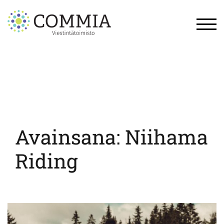
Skip
to
content
TOG
Avainsana:
Niihama
Riding