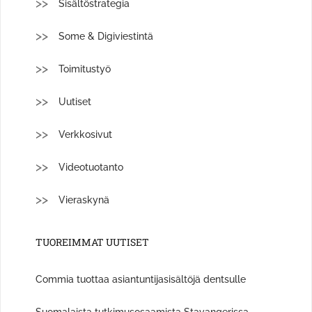
Sisältöstrategia
Some & Digiviestintä
Toimitustyö
Uutiset
Verkkosivut
Videotuotanto
Vieraskynä
TUOREIMMAT UUTISET
Commia tuottaa asiantuntijasisältöjä dentsulle
Suomalaista tutkimusosaamista Stavangerissa