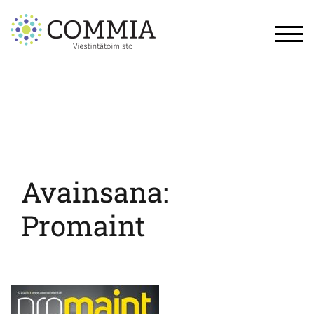
Skip
to
content
TOG
Avainsana:
Promaint