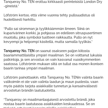
Tanqueray No. TEN erottuu kirkkaasti perinteisistä London Dry
-gineistä.”
Löfström kertoo, että viime vuonna tehty pullouudistus oli
huolellisesti harkittu.
“Pullo sai siromman ja tyylikkäämmän ilmeen. Siinä on
kuparivärinen korkki, ja pohjassa on edelleen sitruspusertimen
muotoilu, joka symboloi tuotteen raikkautta. Pullo on nyt
kevyempi ja helpompi käsitellä, mutta samalla tyylikäs.”
Tanqueray No. TEN
on saanut osakseen paljon kiitosta
baariammattilaisilta ympäri maailman. Se on voittanut lukuisia
palkintoja, ja sen arvostus on vain kasvanut vuosikymmenten
saatossa. Löfströmin mukaan siitä on tullut osa monen ikonisen
baarin tarinaa ympäri maailman.
Löfström painottaakin, että Tanqueray No. TENin valinta baarin
valikoimiin ei ole vain valinta laadun ja maun puolesta, vaan
myös päätös tarjota asiakkaille tunnetun ja kansainvälisesti
arvostetun brändin laatutuotetta.
“Tanqueray on maailmanlaajuisesti arvostettu brändi, joka
nostaa baarin laatutasoa asiakkaiden keskuudessa. Se on