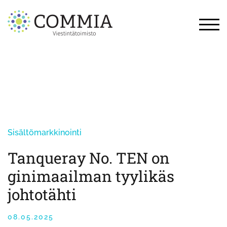
Skip
to
content
TOG
Sisältömarkkinointi
Tanqueray No. TEN on
ginimaailman tyylikäs
johtotähti
08.05.2025