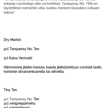
erilaisia cocktaileja siitä voi kehittää. Tanqueray No. TEN on
täydellinen esimerkki siitä, kuinka moneen klassikko voikaan
taipua.”
Dry Martini
5cl Tanqueray No.
Ten
1cl Kuiva Vermutti
Hämmennä jäiden kanssa, kaada jäähdytettyyn cocktail lasiin,
koristele sitruksenkuorella tai oliiveilla.
Tiny Ten
4cl Tanqueray No.
Ten
3cl verigreippimehu
1cl sokerisiirappi