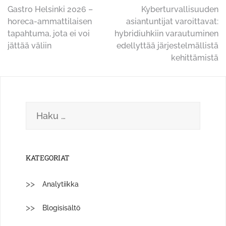
Artikkelien
Gastro Helsinki 2026 –
Kyberturvallisuuden
horeca-ammattilaisen
asiantuntijat varoittavat:
selaus
tapahtuma, jota ei voi
hybridiuhkiin varautuminen
jättää väliin
edellyttää järjestelmällistä
kehittämistä
Haku:
KATEGORIAT
Analytiikka
Blogisisältö