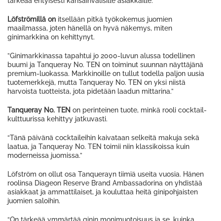
tärkeää erityisesti kansainvälisille asiakkaille.”
Löfströmillä on
itsellään pitkä työkokemus juomien
maailmassa, joten hänellä on hyvä näkemys, miten
ginimarkkina on kehittynyt.
”Ginimarkkinassa tapahtui jo 2000-luvun alussa todellinen
buumi ja Tanqueray No. TEN on toiminut suunnan näyttäjänä
premium-luokassa. Markkinoille on tullut todella paljon uusia
tuotemerkkejä, mutta Tanqueray No. TEN on yksi niistä
harvoista tuotteista, jota pidetään laadun mittarina.”
Tanqueray No. TEN
on perinteinen tuote, minkä rooli cocktail-
kulttuurissa kehittyy jatkuvasti.
“Tänä päivänä cocktaileihin kaivataan selkeitä makuja sekä
laatua, ja Tanqueray No. TEN toimii niin klassikoissa kuin
moderneissa juomissa.”
Löfström on ollut osa Tanquerayn tiimiä useita vuosia. Hänen
roolinsa Diageon Reserve Brand Ambassadorina on yhdistää
asiakkaat ja ammattilaiset, ja kouluttaa heitä ginipohjaisten
juomien saloihin.
“On tärkeää ymmärtää ginin monimuotoisuus ja se, kuinka