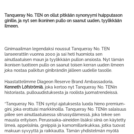
Tanqueray No. TEN on ollut pitkään synonyymi huipputason
ginille, ja nyt sen ikoninen pullo on saanut uuden, tyylikkään
ilmeen.
Ginimaailman legendaksi noussut Tanqueray No. TEN
lanseerattiin vuonna 2000 ja sai heti huomiota sen
ainutlaatuisen maun ja tyylikkään pullon ansiosta. Nyt tämän
ikonisen tuotteen pullo on saanut toisen kerran uuden ilmeen
joka nostaa palkitun ginibrändin jälleen uudelle tasolle.
Haastattelimme Diageon Reserve Brand Ambassadoria,
Kenneth Löfströmiä
, joka kertoo nyt Tanqueray No. TENin
historiasta, pullouudistuksesta ja roolista juomatrendeissä.
“Tanqueray No. TEN syntyi ajatuksesta luoda hieno premium-
gini, joka erottuisi markkinoilla. Tanqueray No. TENin salaisuus
piilee sen ainutlaatuisessa sitrussydämessä, joka tekee sen
mausta erityisen. Perusraaka-aineiden lisäksi siinä on käytetty
limeä, appelsiinia, greippiä ja kamomillankukkaa, jotka tuovat
makuun syvyyttä ja raikkautta. Tämän yhdistelmän myötä