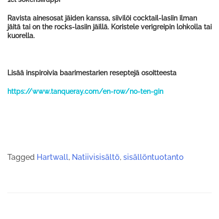
Ravista ainesosat jäiden kanssa, siivilöi cocktail-lasiin ilman
jäitä tai on the rocks-lasiin jäillä. Koristele verigreipin lohkolla tai
kuorella.
Lisää inspiroivia baarimestarien reseptejä osoitteesta
https://www.tanqueray.com/en-row/no-ten-gin
Tagged
Hartwall
,
Natiivisisältö
,
sisällöntuotanto