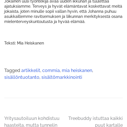
Jokainen uusi työntekijä avaa uuden ikkunan ja tuulettaa
ajatuksiamme. Terveys ja hyvät elämäntavat koskettavat meitä
jokaista, joten minulle sopii vallan hyvin, että Johanna puhuu
asukkaillemme ravitsemuksen ja liikunnan merkityksestä osana
mielenterveyskuntoutusta ja hyvää elämää.
Teksti: Mia Heiskanen
Tagged
artikkelit
,
commia
,
mia heiskanen
,
sisällöntuotanto
,
sisältömarkkinointi
Artikkelien
Yritysautoiluun kohdistuu
Treebuddy istuttaa kaikki
haasteita, mutta tunnelin
puut kartalle