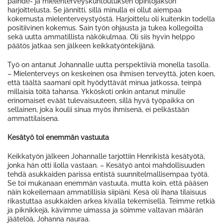
päihde- ja mielenterveyskuntoutuksen opintojakson
harjoittelusta. Se jännitti, sillä minulla ei ollut aiempaa
kokemusta mielenterveystyöstä. Harjoittelu oli kuitenkin todella
positiivinen kokemus. Sain työn ohjausta ja tukea kollegoilta
sekä uutta ammatillista näkökulmaa. Oli siis hyvin helppo
päätös jatkaa sen jälkeen keikkatyöntekijänä.
Työ on antanut Johannalle uutta perspektiiviä monella tasolla.
– Mielenterveys on keskeinen osa ihmisen terveyttä, joten koen,
että täältä saamani opit hyödyttävät minua jatkossa, teinpä
millaisia töitä tahansa. Ykköskoti onkin antanut minulle
erinomaiset eväät tulevaisuuteen, sillä hyvä työpaikka on
sellainen, joka koulii sinua myös ihmisenä, ei pelkästään
ammattilaisena.
Kesätyö toi enemmän vastuuta
Keikkatyön jälkeen Johannalle tarjottiin Henrikistä kesätyötä,
jonka hän otti ilolla vastaan. – Kesätyö antoi mahdollisuuden
tehdä asukkaiden parissa entistä suunnitelmallisempaa työtä.
Se toi mukanaan enemmän vastuuta, mutta koin, että pääsen
näin kokeilemaan ammatillisia siipiäni. Kesä oli ihana tilaisuus
rikastuttaa asukkaiden arkea kivalla tekemisellä. Teimme retkiä
ja piknikkejä, kävimme uimassa ja söimme valtavan määrän
jäätelöä, Johanna nauraa.