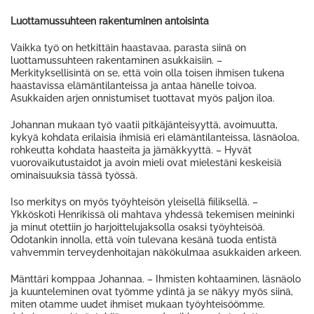
Luottamussuhteen rakentuminen antoisinta
Vaikka työ on hetkittäin haastavaa, parasta siinä on
luottamussuhteen rakentaminen asukkaisiin. –
Merkityksellisintä on se, että voin olla toisen ihmisen tukena
haastavissa elämäntilanteissa ja antaa hänelle toivoa.
Asukkaiden arjen onnistumiset tuottavat myös paljon iloa.
Johannan mukaan työ vaatii pitkäjänteisyyttä, avoimuutta,
kykyä kohdata erilaisia ihmisiä eri elämäntilanteissa, läsnäoloa,
rohkeutta kohdata haasteita ja jämäkkyyttä. – Hyvät
vuorovaikutustaidot ja avoin mieli ovat mielestäni keskeisiä
ominaisuuksia tässä työssä.
Iso merkitys on myös työyhteisön yleisellä fiiliksellä. –
Ykköskoti Henrikissä oli mahtava yhdessä tekemisen meininki
ja minut otettiin jo harjoittelujaksolla osaksi työyhteisöä.
Odotankin innolla, että voin tulevana kesänä tuoda entistä
vahvemmin terveydenhoitajan näkökulmaa asukkaiden arkeen.
Mänttäri komppaa Johannaa. – Ihmisten kohtaaminen, läsnäolo
ja kuunteleminen ovat työmme ydintä ja se näkyy myös siinä,
miten otamme uudet ihmiset mukaan työyhteisöömme.