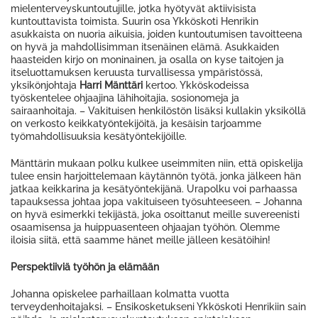
mielenterveyskuntoutujille, jotka hyötyvät aktiivisista
kuntouttavista toimista. Suurin osa Ykköskoti Henrikin
asukkaista on nuoria aikuisia, joiden kuntoutumisen tavoitteena
on hyvä ja mahdollisimman itsenäinen elämä. Asukkaiden
haasteiden kirjo on moninainen, ja osalla on kyse taitojen ja
itseluottamuksen keruusta turvallisessa ympäristössä,
yksikönjohtaja
Harri Mänttäri
kertoo. Ykköskodeissa
työskentelee ohjaajina lähihoitajia, sosionomeja ja
sairaanhoitaja. – Vakituisen henkilöstön lisäksi kullakin yksiköllä
on verkosto keikkatyöntekijöitä, ja kesäisin tarjoamme
työmahdollisuuksia kesätyöntekijöille.
Mänttärin mukaan polku kulkee useimmiten niin, että opiskelija
tulee ensin harjoittelemaan käytännön työtä, jonka jälkeen hän
jatkaa keikkarina ja kesätyöntekijänä. Urapolku voi parhaassa
tapauksessa johtaa jopa vakituiseen työsuhteeseen. – Johanna
on hyvä esimerkki tekijästä, joka osoittanut meille suvereenisti
osaamisensa ja huippuasenteen ohjaajan työhön. Olemme
iloisia siitä, että saamme hänet meille jälleen kesätöihin!
Perspektiiviä työhön ja elämään
Johanna opiskelee parhaillaan kolmatta vuotta
terveydenhoitajaksi. – Ensikosketukseni Ykköskoti Henrikiin sain