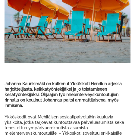
Johanna Kaunismäki on kulkenut Ykköskoti Henrikin arjessa
harjoittelijasta, keikkatyöntekijäksi ja jo toistamiseen
kesätyöntekijäksi. Ohjaajan työ mielenterveyskuntoutujien
rinnalla on koulinut Johannaa paitsi ammattilaisena, myös
ihmisenä.
Ykköskodit ovat Mehiläisen sosiaalipalveluihin kuuluvia
yksiköitä, jotka tarjoavat kuntouttavaa palveluasumista sekä
tehostettua ympärivuorokautista asumista
mielenterveyskuntoutujille. – Ykköskoti soveltuu eri-ikäisille