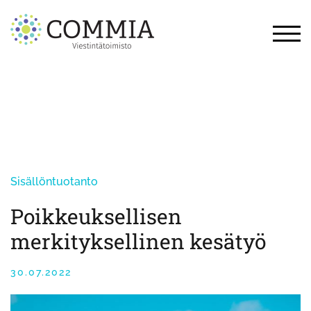
Skip
to
content
TOG
Sisällöntuotanto
Poikkeuksellisen
merkityksellinen kesätyö
30.07.2022