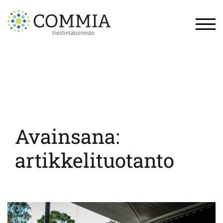
Skip
to
content
TOG
Avainsana:
artikkelituotanto