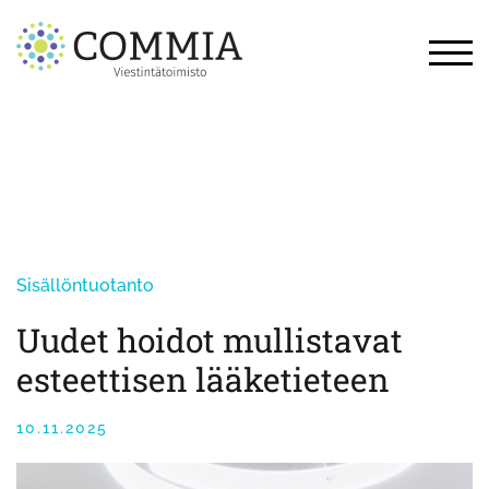
Skip
to
content
TOG
Sisällöntuotanto
Uudet hoidot mullistavat
esteettisen lääketieteen
10.11.2025