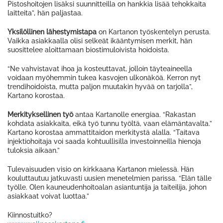
Pistoshoitojen lisäksi suunnitteilla on hankkia lisää tehokkaita
laitteita”, hän paljastaa.
Yksilöllinen lähestymistapa
on Kartanon työskentelyn perusta.
Vaikka asiakkaalla olisi selkeät ikääntymisen merkit, hän
suosittelee aloittamaan biostimuloivista hoidoista.
“Ne vahvistavat ihoa ja kosteuttavat, jolloin täyteaineella
voidaan myöhemmin tukea kasvojen ulkonäköä. Kerron nyt
trendihoidoista, mutta paljon muutakin hyvää on tarjolla”,
Kartano korostaa.
Merkityksellinen työ
antaa Kartanolle energiaa. “Rakastan
kohdata asiakkaita, eikä työ tunnu työltä, vaan elämäntavalta.”
Kartano korostaa ammattitaidon merkitystä alalla. “Taitava
injektiohoitaja voi saada kohtuullisilla investoinneilla hienoja
tuloksia aikaan.”
Tulevaisuuden visio on kirkkaana Kartanon mielessä. Hän
kouluttautuu jatkuvasti uusien menetelmien parissa. “Elän tälle
työlle. Olen kauneudenhoitoalan asiantuntija ja taiteilija, johon
asiakkaat voivat luottaa.”
Kiinnostuitko?