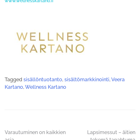
www.wellnesskartano.fi
Tagged
sisällöntuotanto
,
sisältömarkkinointi
,
Veera
Kartano
,
Wellness Kartano
Artikkelien
Varautuminen on kaikkien
Lapsimessut – äitien
asia
tekemä tapahtuma