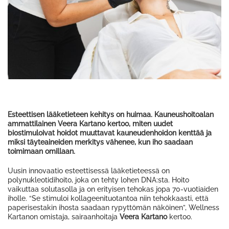
Esteettisen lääketieteen kehitys on huimaa. Kauneushoitoalan
ammattilainen Veera Kartano kertoo, miten uudet
biostimuloivat hoidot muuttavat kauneudenhoidon kenttää ja
miksi täyteaineiden merkitys vähenee, kun iho saadaan
toimimaan omillaan.
Uusin innovaatio esteettisessä lääketieteessä on
polynukleotidihoito, joka on tehty lohen DNA:sta. Hoito
vaikuttaa solutasolla ja on erityisen tehokas jopa 70-vuotiaiden
iholle. “Se stimuloi kollageenituotantoa niin tehokkaasti, että
paperisestakin ihosta saadaan rypyttömän näköinen”, Wellness
Kartanon omistaja, sairaanhoitaja
Veera Kartano
kertoo.