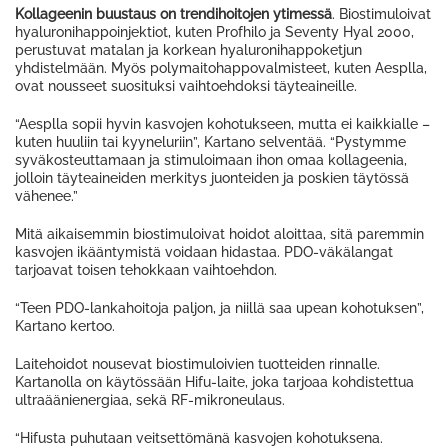
Kollageenin buustaus on trendihoitojen ytimessä
. Biostimuloivat
hyaluronihappoinjektiot, kuten Profhilo ja Seventy Hyal 2000,
perustuvat matalan ja korkean hyaluronihappoketjun
yhdistelmään. Myös polymaitohappovalmisteet, kuten Aesplla,
ovat nousseet suosituksi vaihtoehdoksi täyteaineille.
“Aesplla sopii hyvin kasvojen kohotukseen, mutta ei kaikkialle –
kuten huuliin tai kyyneluriin”, Kartano selventää. “Pystymme
syväkosteuttamaan ja stimuloimaan ihon omaa kollageenia,
jolloin täyteaineiden merkitys juonteiden ja poskien täytössä
vähenee.”
Mitä aikaisemmin biostimuloivat hoidot aloittaa, sitä paremmin
kasvojen ikääntymistä voidaan hidastaa. PDO-väkälangat
tarjoavat toisen tehokkaan vaihtoehdon.
“Teen PDO-lankahoitoja paljon, ja niillä saa upean kohotuksen”,
Kartano kertoo.
Laitehoidot nousevat biostimuloivien tuotteiden rinnalle.
Kartanolla on käytössään Hifu-laite, joka tarjoaa kohdistettua
ultraäänienergiaa, sekä RF-mikroneulaus.
“Hifusta puhutaan veitsettömänä kasvojen kohotuksena.