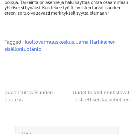
polkua. Tärkeintä on asenne ja halu käyttää omaa osaamistaan
yhteiseksi hyväksi. Kun tekee työtä ihmisten turvallisuuden
eteen, se tuo valtavasti merkityksellisyyttä elämään.”
Tagged
Huoltovarmuuskeskus
,
Jarna Hartikainen
,
sisällöntuotanto
Artikkelien
Ruoan tulevaisuuden
Uudet hoidot mullistavat
puolesta
esteettisen lääketieteen
selaus
Haku: