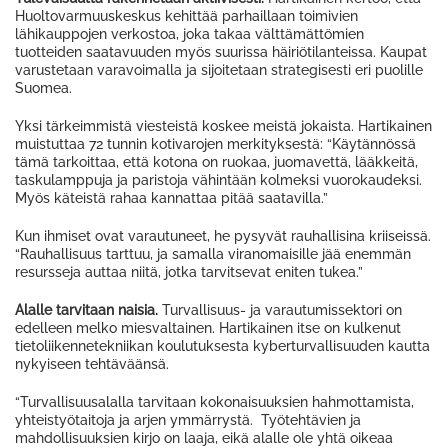
Huoltovarmuuskeskus kehittää parhaillaan toimivien
lähikauppojen verkostoa, joka takaa välttämättömien
tuotteiden saatavuuden myös suurissa häiriötilanteissa. Kaupat
varustetaan varavoimalla ja sijoitetaan strategisesti eri puolille
Suomea.
Yksi tärkeimmistä viesteistä koskee meistä jokaista. Hartikainen
muistuttaa 72 tunnin kotivarojen merkityksestä: “Käytännössä
tämä tarkoittaa, että kotona on ruokaa, juomavettä, lääkkeitä,
taskulamppuja ja paristoja vähintään kolmeksi vuorokaudeksi.
Myös käteistä rahaa kannattaa pitää saatavilla.”
Kun ihmiset ovat varautuneet, he pysyvät rauhallisina kriiseissä.
“Rauhallisuus tarttuu, ja samalla viranomaisille jää enemmän
resursseja auttaa niitä, jotka tarvitsevat eniten tukea.”
Alalle tarvitaan naisia.
Turvallisuus- ja varautumissektori on
edelleen melko miesvaltainen. Hartikainen itse on kulkenut
tietoliikennetekniikan koulutuksesta kyberturvallisuuden kautta
nykyiseen tehtäväänsä.
“Turvallisuusalalla tarvitaan kokonaisuuksien hahmottamista,
yhteistyötaitoja ja arjen ymmärrystä. Työtehtävien ja
mahdollisuuksien kirjo on laaja, eikä alalle ole yhtä oikeaa