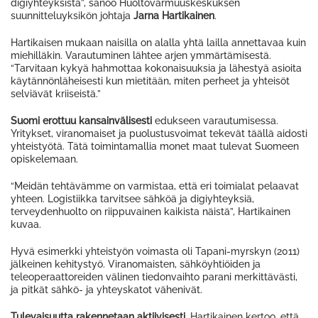
digiyhteyksistä”, sanoo Huoltovarmuuskeskuksen
suunnitteluyksikön johtaja
Jarna Hartikainen
.
Hartikaisen mukaan naisilla on alalla yhtä lailla annettavaa kuin
miehilläkin. Varautuminen lähtee arjen ymmärtämisestä.
“Tarvitaan kykyä hahmottaa kokonaisuuksia ja lähestyä asioita
käytännönläheisesti kun mietitään, miten perheet ja yhteisöt
selviävät kriiseistä.”
Suomi erottuu kansainvälisesti
edukseen varautumisessa.
Yritykset, viranomaiset ja puolustusvoimat tekevät täällä aidosti
yhteistyötä. Tätä toimintamallia monet maat tulevat Suomeen
opiskelemaan.
“Meidän tehtävämme on varmistaa, että eri toimialat pelaavat
yhteen. Logistiikka tarvitsee sähköä ja digiyhteyksiä,
terveydenhuolto on riippuvainen kaikista näistä”, Hartikainen
kuvaa.
Hyvä esimerkki yhteistyön voimasta oli Tapani-myrskyn (2011)
jälkeinen kehitystyö. Viranomaisten, sähköyhtiöiden ja
teleoperaattoreiden välinen tiedonvaihto parani merkittävästi,
ja pitkät sähkö- ja yhteyskatot vähenivät.
Tulevaisuutta rakennetaan aktiivisesti.
Hartikainen kertoo, että