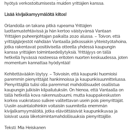
hyötyä verkostoitumisesta muiden yrittäjien kanssa.
Lisää kivijalkamyymälöitä kiitos!
Orlandolla on takana pitkä rupeama Yrittäjien
luottamustehtävissä ja hän kertoo väistyvänsä Vantaan
Yrittäjien puheenjohtajan paikalta 2020 alussa. – Toivon, että
yrittäjäjärjestöt nähdään Vantaalla jatkossakin yhteistyötahoina,
jotka rakentavat positiivisella otteella yhdessä kaupungin
kanssa yrittäjien toimintaedellytyksiä. Yrittäjyys on tällä
hetkellä hyvässä nosteessa eritoten nuorten keskuudessa, joten
momentum kannattaa hyödyntää!
Kehitettävääkin löytyy. – Toivoisin, että kaupunki huomioisi
paremmin pienyrittäjät hankinnoissa ja kaupunkisuunnittelussa.
Pienyrittäjillä tulisi olla paremmat mahdollisuudet osallistua
kaupungin julkisiin kilpailutuksiin. On hienoa, että Vantaalla on
tällä hetkellä kova rakennusbuumi, mutta kauppakeskusten
korkea vuokrataso sulkee valitettavan usein pois pienyrittäjät.
Uusiin asuintaloihinkin voitaisiin suunnitella enemmän
kivijalkamyymälöitä, jotka elävöittäisivät kaupunkikuvaa ja
loisivat uusia liiketoimintamahdollisuuksia pienyrittäjille.
Teksti: Mia Heiskanen