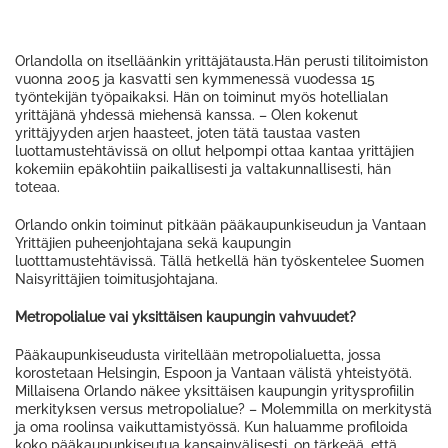
Orlandolla on itselläänkin yrittäjätausta.Hän perusti tilitoimiston
vuonna 2005 ja kasvatti sen kymmenessä vuodessa 15
työntekijän työpaikaksi. Hän on toiminut myös hotellialan
yrittäjänä yhdessä miehensä kanssa. – Olen kokenut
yrittäjyyden arjen haasteet, joten tätä taustaa vasten
luottamustehtävissä on ollut helpompi ottaa kantaa yrittäjien
kokemiin epäkohtiin paikallisesti ja valtakunnallisesti, hän
toteaa.
Orlando onkin toiminut pitkään pääkaupunkiseudun ja Vantaan
Yrittäjien puheenjohtajana sekä kaupungin
luotttamustehtävissä. Tällä hetkellä hän työskentelee Suomen
Naisyrittäjien toimitusjohtajana.
Metropolialue vai yksittäisen kaupungin vahvuudet?
Pääkaupunkiseudusta viritellään metropolialuetta, jossa
korostetaan Helsingin, Espoon ja Vantaan välistä yhteistyötä.
Millaisena Orlando näkee yksittäisen kaupungin yritysprofiilin
merkityksen versus metropolialue? – Molemmilla on merkitystä
ja oma roolinsa vaikuttamistyössä. Kun haluamme profiloida
koko pääkaupunkiseutua kansainvälisesti, on tärkeää, että