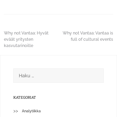
Artikkelien
Why not Vantaa: Hyvät
Why not Vantaa: Vantaa is
eväät yritysten
full of cultural events
selaus
kasvutarinoille
Haku:
KATEGORIAT
Analytiikka