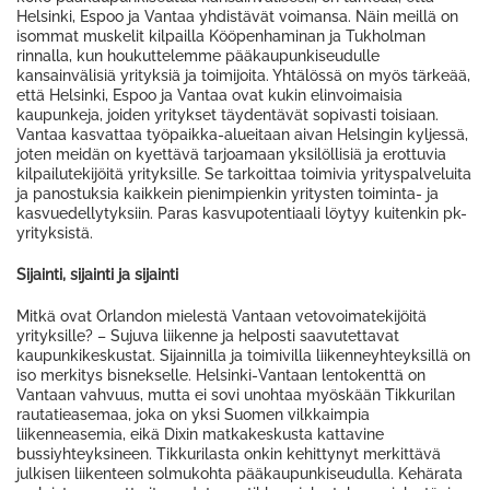
Helsinki, Espoo ja Vantaa yhdistävät voimansa. Näin meillä on
isommat muskelit kilpailla Kööpenhaminan ja Tukholman
rinnalla, kun houkuttelemme pääkaupunkiseudulle
kansainvälisiä yrityksiä ja toimijoita. Yhtälössä on myös tärkeää,
että Helsinki, Espoo ja Vantaa ovat kukin elinvoimaisia
kaupunkeja, joiden yritykset täydentävät sopivasti toisiaan.
Vantaa kasvattaa työpaikka-alueitaan aivan Helsingin kyljessä,
joten meidän on kyettävä tarjoamaan yksilöllisiä ja erottuvia
kilpailutekijöitä yrityksille. Se tarkoittaa toimivia yrityspalveluita
ja panostuksia kaikkein pienimpienkin yritysten toiminta- ja
kasvuedellytyksiin. Paras kasvupotentiaali löytyy kuitenkin pk-
yrityksistä.
Sijainti, sijainti ja sijainti
Mitkä ovat Orlandon mielestä Vantaan vetovoimatekijöitä
yrityksille? – Sujuva liikenne ja helposti saavutettavat
kaupunkikeskustat. Sijainnilla ja toimivilla liikenneyhteyksillä on
iso merkitys bisnekselle. Helsinki-Vantaan lentokenttä on
Vantaan vahvuus, mutta ei sovi unohtaa myöskään Tikkurilan
rautatieasemaa, joka on yksi Suomen vilkkaimpia
liikenneasemia, eikä Dixin matkakeskusta kattavine
bussiyhteyksineen. Tikkurilasta onkin kehittynyt merkittävä
julkisen liikenteen solmukohta pääkaupunkiseudulla. Kehärata