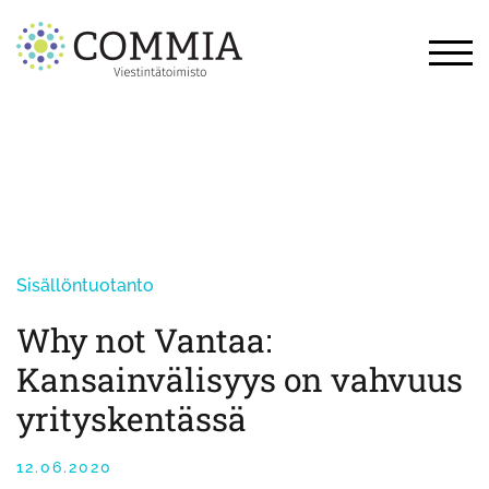
Skip
to
content
TOG
Sisällöntuotanto
Why not Vantaa:
Kansainvälisyys on vahvuus
yrityskentässä
12.06.2020