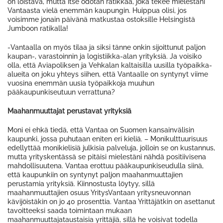
on loistava, mutta itse odotan ratikkaa, joka tekee mielestäni
Vantaasta vielä enemmän kaupungin. Huippua olisi, jos
voisimme jonain päivänä matkustaa ostoksille Helsingistä
Jumboon ratikalla!
-Vantaalla on myös tilaa ja siksi tänne onkin sijoittunut paljon
kaupan-, varastoinnin ja logistiikka-alan yrityksiä. Ja voisiko
olla, että Aviapoliksen ja Vehkalan kaltaisilla uusilla työpaikka-
alueita on joku yhteys siihen, että Vantaalle on syntynyt viime
vuosina enemmän uusia työpaikkoja muuhun
pääkaupunkiseutuun verrattuna?
Maahanmuuttajat perustavat yrityksiä
Moni ei ehkä tiedä, että Vantaa on Suomen kansainvälisin
kaupunki, jossa puhutaan eniten eri kieliä. – Monikulttuurisuus
edellyttää monikielisiä julkisia palveluja, jolloin se on kustannus,
mutta yrityskentässä se pitäisi mielestäni nähdä positiivisena
mahdollisuutena. Vantaa erottuu pääkaupunkiseudulla siinä,
että kaupunkiin on syntynyt paljon maahanmuuttajien
perustamia yrityksiä. Kiinnostusta löytyy, sillä
maahanmuuttajien osuus YritysVantaan yritysneuvonnan
kävijöistäkin on jo 40 prosenttia. Vantaa Yrittäjätkin on asettanut
tavoitteeksi saada toimintaan mukaan
maahanmuuttajataustaisia yrittäjiä, sillä he voisivat todella